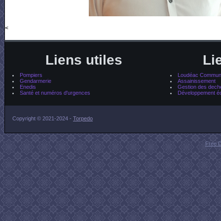
<
Liens utiles
Li
Pompiers
Loudéac Communa
Gendarmerie
Assainissement
Enedis
Gestion des dech
Santé et numéros d'urgences
Développement é
Copyright © 2021-2024 -
Torpedo
Free 