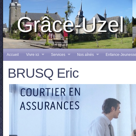
Grâce-Uzel
Accueil
Vivre ici
Services
Nos aînés
Enfance-Jeuness
BRUSQ Eric