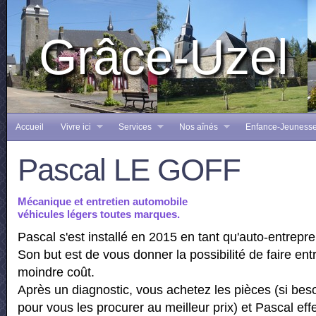
Grâce-Uzel
Accueil
Vivre ici
Services
Nos aînés
Enfance-Jeuness
Pascal LE GOFF
Mécanique et entretien automobile
véhicules légers toutes marques.
Pascal s'est installé en 2015 en tant qu'auto-entrepre
Son but est de vous donner la possibilité de faire ent
moindre coût.
Après un diagnostic, vous achetez les pièces (si bes
pour vous les procurer au meilleur prix) et Pascal eff