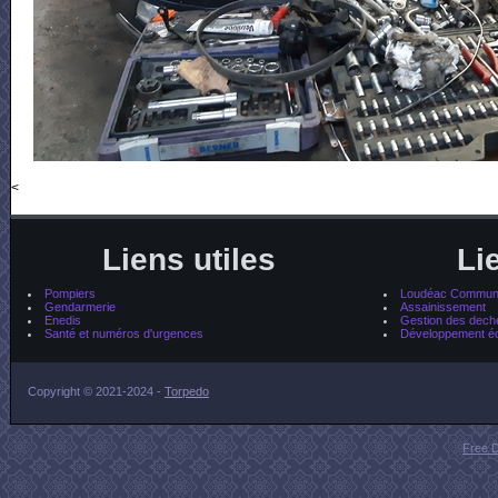
<
Liens utiles
Li
Pompiers
Loudéac Communa
Gendarmerie
Assainissement
Enedis
Gestion des dech
Santé et numéros d'urgences
Développement é
Copyright © 2021-2024 -
Torpedo
Free 